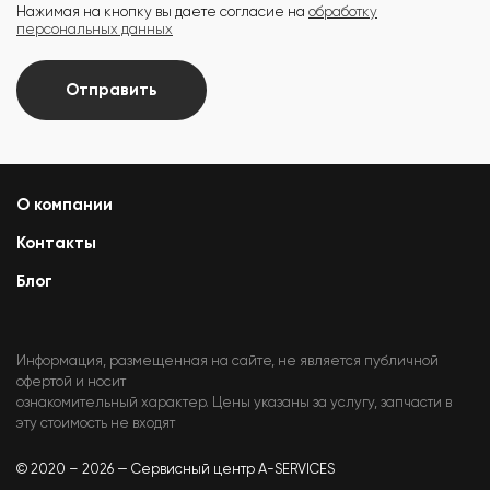
Нажимая на кнопку вы даете согласие на
обработку
персональных данных
Отправить
О компании
Контакты
Блог
Информация, размещенная на сайте, не является публичной
офертой и носит
ознакомительный характер. Цены указаны за услугу, запчасти в
эту стоимость не входят
© 2020 – 2026 — Сервисный центр A-SERVICES