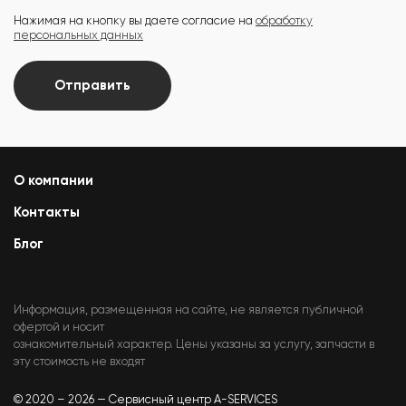
Нажимая на кнопку вы даете согласие на
обработку
персональных данных
Отправить
О компании
Контакты
Блог
Информация, размещенная на сайте, не является публичной
офертой и носит
ознакомительный характер. Цены указаны за услугу, запчасти в
эту стоимость не входят
© 2020 – 2026 — Сервисный центр A-SERVICES