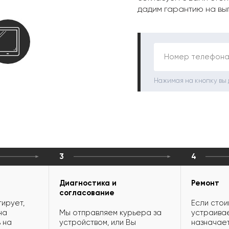
дадим гарантию на вы
Номер телефона
Нажимая на кнопку вы
3
4
Диагностика и
Ремонт
согласование
ирует,
Если стои
на
Мы отправляем курьера за
устраивае
 на
устройством, или Вы
назначает