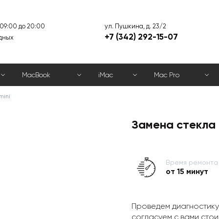
ул. Пушкина, д. 23/2
 09:00 до 20:00
+7 (342) 292-15-07
дных
MacBook
iMac
Mac Pro
mini
Замена стекла н
Время ремонта
от 15 минут
Проведем диагностику
согласуем с вами стои