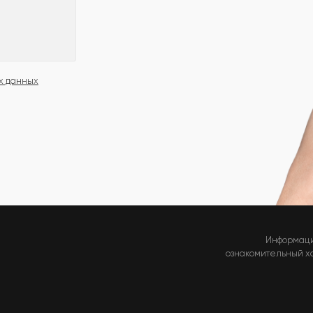
х данных
Информаци
ознакомительный хар