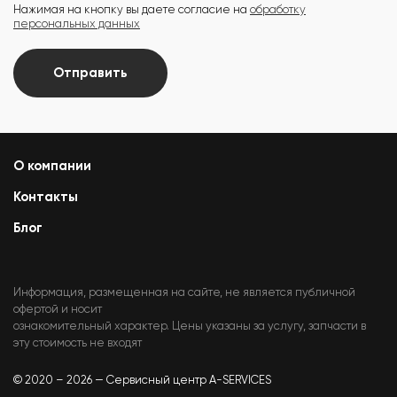
Нажимая на кнопку вы даете согласие на
обработку
персональных данных
Отправить
О компании
Контакты
Блог
Информация, размещенная на сайте, не является публичной
офертой и носит
ознакомительный характер. Цены указаны за услугу, запчасти в
эту стоимость не входят
© 2020 – 2026 — Сервисный центр A-SERVICES