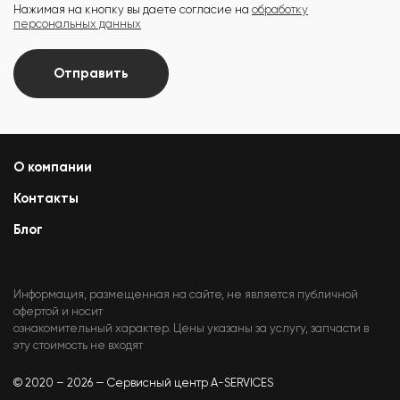
Нажимая на кнопку вы даете согласие на
обработку
персональных данных
Отправить
О компании
Контакты
Блог
Информация, размещенная на сайте, не является публичной
офертой и носит
ознакомительный характер. Цены указаны за услугу, запчасти в
эту стоимость не входят
© 2020 – 2026 — Сервисный центр A-SERVICES