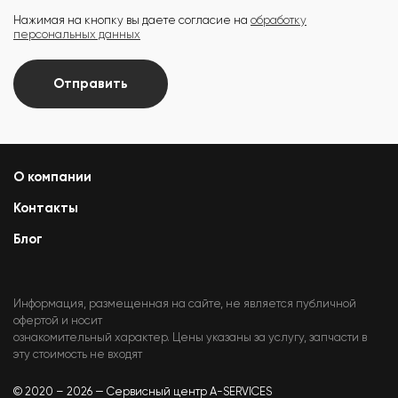
Нажимая на кнопку вы даете согласие на
обработку
персональных данных
Отправить
О компании
Контакты
Блог
Информация, размещенная на сайте, не является публичной
офертой и носит
ознакомительный характер. Цены указаны за услугу, запчасти в
эту стоимость не входят
© 2020 – 2026 — Сервисный центр A-SERVICES