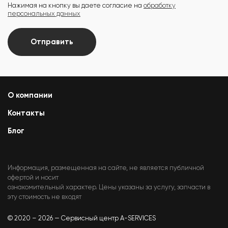
Нажимая на кнопку вы даете согласие на
обработку
персональных данных
Отправить
О компании
Контакты
Блог
Информация, размещенная на сайте, не является публичной
офертой и носит
ознакомительный характер. Цены указаны за услугу, запчасти в
эту стоимость не входят
© 2020 – 2026 — Сервисный центр A-SERVICES