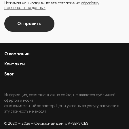
Нажимая на кнопку вы даете согласие на
обработку
персональных данных
Отправить
О компании
Контакты
Блог
Информация, размещенная на сайте, не является публичной
офертой и носит
ознакомительный характер. Цены указаны за услугу, запчасти в
эту стоимость не входят
© 2020 – 2026 — Сервисный центр A-SERVICES