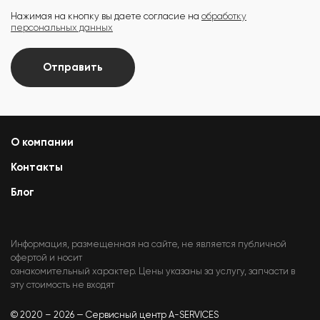
Нажимая на кнопку вы даете согласие на
обработку
персональных данных
Отправить
О компании
Контакты
Блог
Информация, размещенная на сайте, не является публичной
офертой и носит
ознакомительный характер. Цены указаны за услугу, запчасти в
эту стоимость не входят
© 2020 – 2026 — Сервисный центр A-SERVICES