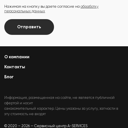
Нажимая на кнопку вы даете согласие на
обработку
персональных данных
Отправить
О компании
Контакты
Блог
Информация, размещенная на сайте, не является публичной
офертой и носит
ознакомительный характер. Цены указаны за услугу, запчасти в
эту стоимость не входят
© 2020 – 2026 — Сервисный центр A-SERVICES