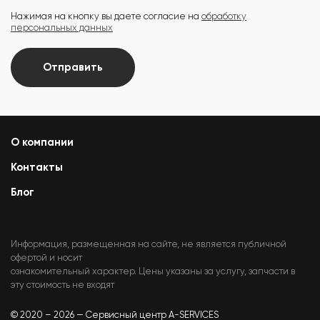
Нажимая на кнопку вы даете согласие на
обработку
персональных данных
Отправить
О компании
Контакты
Блог
Информация, размещенная на сайте, не является публичной
офертой и носит
ознакомительный характер. Цены указаны за услугу, запчасти в
эту стоимость не входят
© 2020 – 2026 — Сервисный центр A-SERVICES