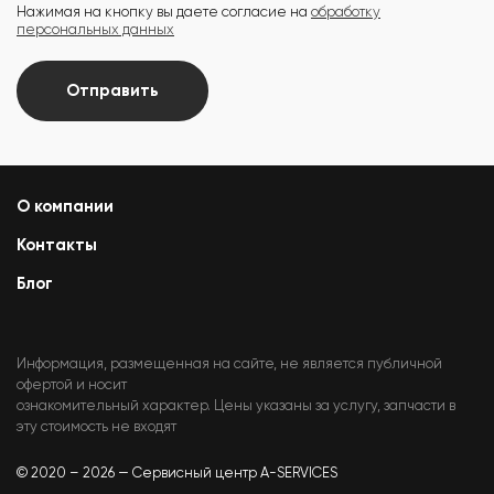
Нажимая на кнопку вы даете согласие на
обработку
персональных данных
Отправить
О компании
Контакты
Блог
Информация, размещенная на сайте, не является публичной
офертой и носит
ознакомительный характер. Цены указаны за услугу, запчасти в
эту стоимость не входят
© 2020 – 2026 — Сервисный центр A-SERVICES