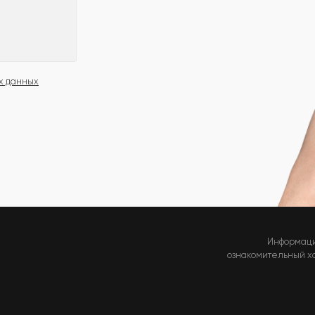
х данных
Информаци
ознакомительный хар