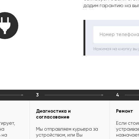
дадим гарантию на вы
Номер телефона
Нажимая на кнопку вы
3
4
Диагностика и
Ремонт
согласование
ирует,
Если стои
на
Мы отправляем курьера за
устраивае
 на
устройством, или Вы
назначает