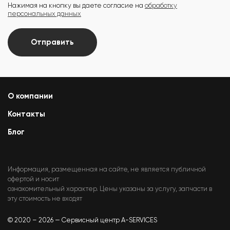
Нажимая на кнопку вы даете согласие на
обработку
персональных данных
Отправить
О компании
Контакты
Блог
Информация, размещенная на сайте, не является публичной
офертой и носит
ознакомительный характер. Цены указаны за услугу, запчасти в
эту стоимость не входят
© 2020 – 2026 — Сервисный центр A-SERVICES