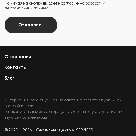
Нажимая на кнопку вы даете согласие на
обработку
персональных данных
Отправить
О компании
Контакты
Блог
Информация, размещенная на сайте, не является публичной
офертой и носит
ознакомительный характер. Цены указаны за услугу, запчасти в
эту стоимость не входят
© 2020 – 2026 — Сервисный центр A-SERVICES