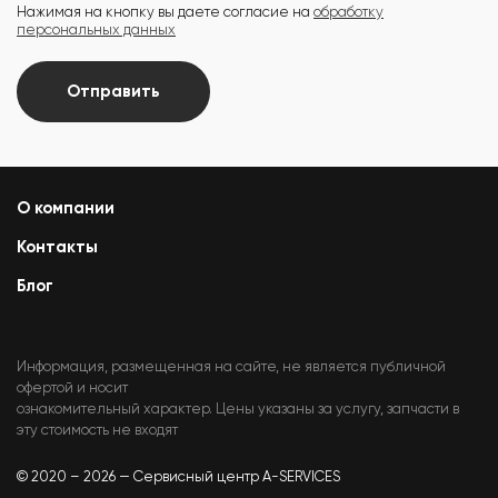
Нажимая на кнопку вы даете согласие на
обработку
персональных данных
Отправить
О компании
Контакты
Блог
Информация, размещенная на сайте, не является публичной
офертой и носит
ознакомительный характер. Цены указаны за услугу, запчасти в
эту стоимость не входят
© 2020 – 2026 — Сервисный центр A-SERVICES