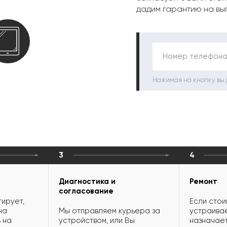
дадим гарантию на вы
Номер телефона
Нажимая на кнопку вы
3
4
Диагностика и
Ремонт
согласование
ирует,
Если стои
на
Мы отправляем курьера за
устраивае
 на
устройством, или Вы
назначает