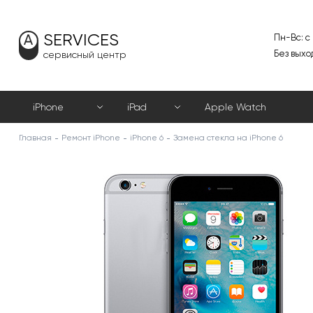
SERVICES
Пн-Вс: с
Без выхо
сервисный центр
iPhone
iPad
Apple Watch
Главная
Ремонт iPhone
iPhone 6
Замена стекла на iPhone 6