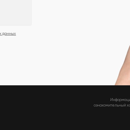
х данных
Информаци
ознакомительный хар