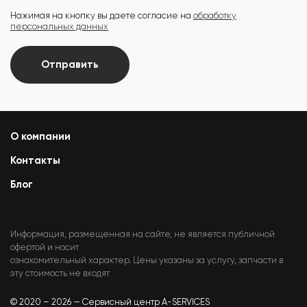
Нажимая на кнопку вы даете согласие на
обработку
персональных данных
Отправить
О компании
Контакты
Блог
Информация, размещенная на сайте, не является публичной
офертой и носит
ознакомительный характер. Цены указаны за услугу, запчасти в
эту стоимость не входят
© 2020 – 2026 — Сервисный центр A-SERVICES