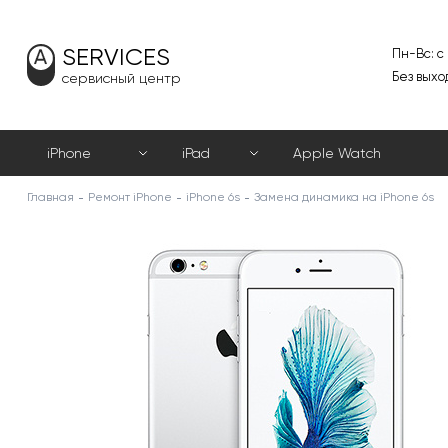
SERVICES
Пн-Вс: с
Без выхо
сервисный центр
iPhone
iPad
Apple Watch
Главная
Ремонт iPhone
iPhone 6s
Замена динамика на iPhone 6s