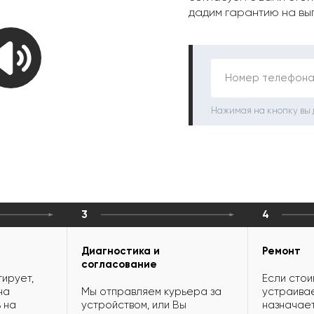
дадим гарантию на вы
Номер телефона
Нажимая на кнопку вы
3
4
Диагностика и
Ремонт
согласование
ирует,
Если стои
на
Мы отправляем курьера за
устраивае
 на
устройством, или Вы
назначает