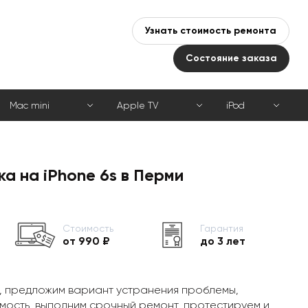
Узнать стоимость ремонта
Состояние заказа
Mac mini
Apple TV
iPod
а на iPhone 6s в Перми
Стоимость
Гарантия
от 990 ₽
до 3 лет
, предложим вариант устранения проблемы,
мость, выполним срочный ремонт, протестируем и