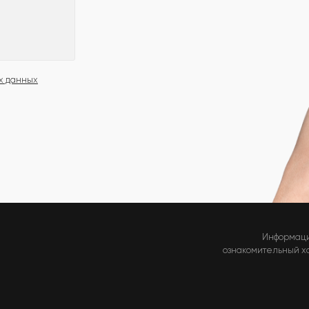
х данных
Информаци
ознакомительный хар