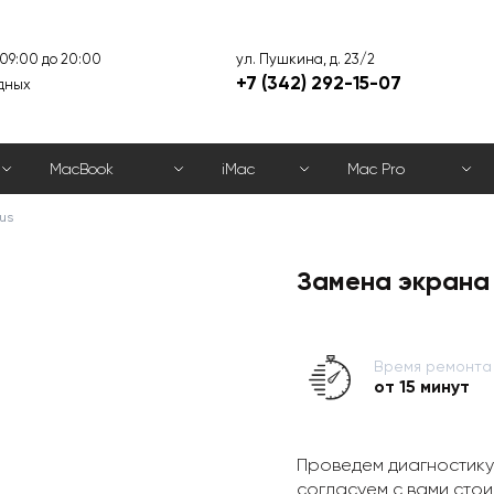
ул. Пушкина, д. 23/2
 09:00 до 20:00
+7 (342) 292-15-07
дных
MacBook
iMac
Mac Pro
us
Замена экрана 
Время ремонта
от 15 минут
Проведем диагностику
согласуем с вами стои