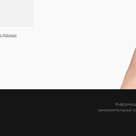
х данных
Информаци
ознакомительный хар