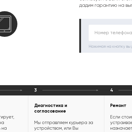
дадим гарантию на вы
Номер телефона
Нажимая на кнопку вы
3
4
Диагностика и
Ремонт
согласование
ирует,
Если стои
на
Мы отправляем курьера за
устраивае
 на
устройством, или Вы
назначает