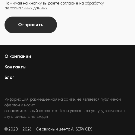
Нажимая на кнопку вы даете согласие на
обработку
персональных данных
Отправить
О компании
Контакты
Блог
Информация, размещенная на сайте, не является публичной
офертой и носит
ознакомительный характер. Цены указаны за услугу, запчасти в
эту стоимость не входят
© 2020 – 2026 — Сервисный центр A-SERVICES