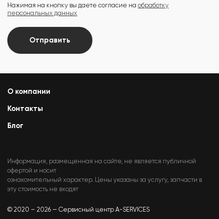
Нажимая на кнопку вы даете согласие на
обработку
персональных данных
Отправить
О компании
Контакты
Блог
Информация, размещенная на сайте, не является публичной
офертой и носит
ознакомительный характер. Цены указаны за услугу, запчасти в
эту стоимость не входят
© 2020 – 2026 — Сервисный центр A-SERVICES