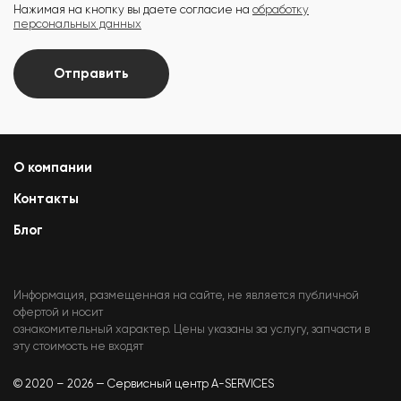
Нажимая на кнопку вы даете согласие на
обработку
персональных данных
Отправить
О компании
Контакты
Блог
Информация, размещенная на сайте, не является публичной
офертой и носит
ознакомительный характер. Цены указаны за услугу, запчасти в
эту стоимость не входят
© 2020 – 2026 — Сервисный центр A-SERVICES