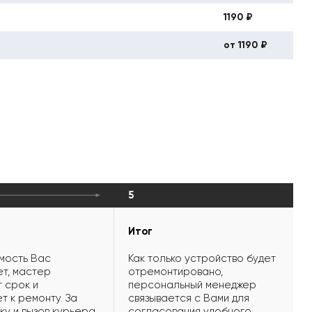
1190 ₽
от 1190 ₽
5
Итог
мость Вас
Как только устройство будет
т, мастер
отремонтировано,
 срок и
персональный менеджер
т к ремонту. За
связывается с Вами для
ку и вызов курьера
согласования удобного