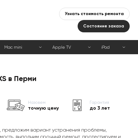
Узнать стоимость ремонта
Состояние заказа
Mac mini
Apple TV
iPod
XS в Перми
Назовем
Гарантия
точную цену
до 3 лет
, предложим вариант устранения проблемы,
мость, выполним срочный ремонт, протестируем и