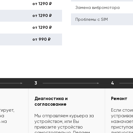
от 1290 ₽
Замена вибромотора
от 1290 ₽
Проблемы с SIM
от 1290 ₽
от 990 ₽
3
4
Диагностика и
Ремонт
согласование
ирует,
Если стои
на
Мы отправляем курьера за
устраивае
 на
устройством, или Вы
назначает
привозите устройство
приступае
самостоятельно. Делаем
диагности