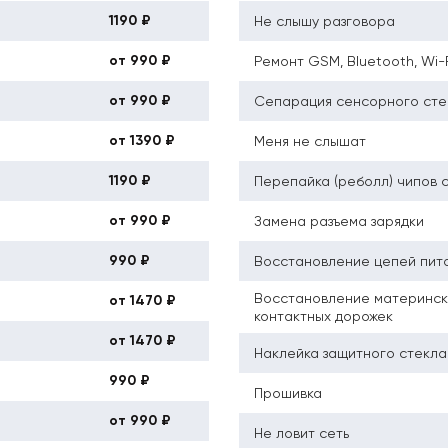
1190 ₽
Не слышу разговора
от 990 ₽
Ремонт GSM, Bluetooth, Wi-
от 990 ₽
Сепарация сенсорного сте
от 1390 ₽
Меня не слышат
1190 ₽
Перепайка (реболл) чипов 
от 990 ₽
Замена разъема зарядки
990 ₽
Восстановление цепей пит
Восстановление материнск
от 1470 ₽
контактных дорожек
от 1470 ₽
Наклейка защитного стекла
990 ₽
Прошивка
от 990 ₽
Не ловит сеть