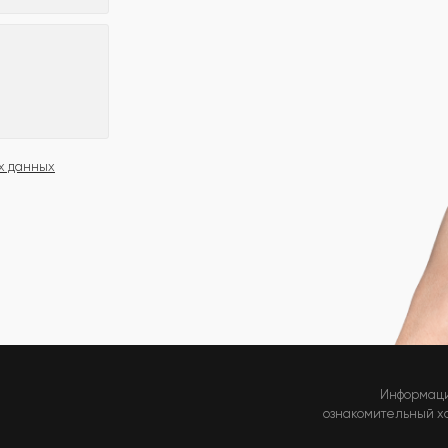
х данных
Информаци
ознакомительный хар