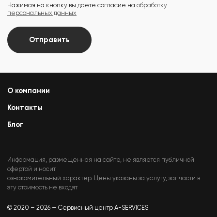
Нажимая на кнопку вы даете согласие на
обработку
персональных данных
Отправить
О компании
Контакты
Блог
Информация, размещенная на сайте, не является публичной
офертой и носит
ознакомительный характер. Цены указаны за услугу, запчасти в
эту стоимость не входят
© 2020 – 2026 — Сервисный центр A-SERVICES