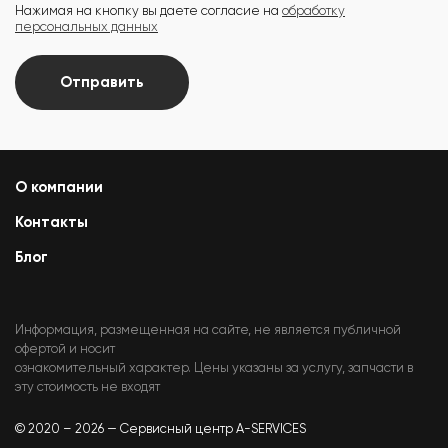
Нажимая на кнопку вы даете согласие на
обработку
персональных данных
Отправить
О компании
Контакты
Блог
Информация, размещенная на сайте, не является публичной
офертой и носит
ознакомительный характер. Цены указаны за услугу, запчасти в
эту стоимость не входят
© 2020 – 2026 — Сервисный центр A-SERVICES