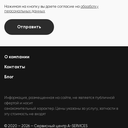
Нажимая на кнопку вы даете согласие на
обработку
персональных данных
Отправить
О компании
Контакты
Блог
Информация, размещенная на сайте, не является публичной
офертой и носит
ознакомительный характер. Цены указаны за услугу, запчасти в
эту стоимость не входят
© 2020 – 2026 — Сервисный центр A-SERVICES