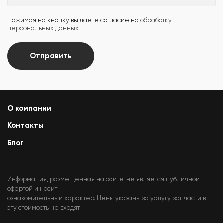
Нажимая на кнопку вы даете согласие на
обработку
персональных данных
Отправить
О компании
Контакты
Блог
Информация, размещенная на сайте, не является публичной
офертой и носит
ознакомительный характер. Цены указаны за услугу, запчасти в
эту стоимость не входят