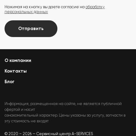
Нажимая на кнопку вы даете согласие на
обработку
персональных данных
Отправить
О компании
Контакты
Блог
Информация, размещенная на сайте, не является публичной
офертой и носит
ознакомительный характер. Цены указаны за услугу, запчасти в
эту стоимость не входят
© 2020 – 2026 — Сервисный центр A-SERVICES