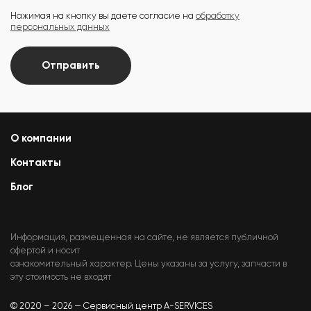
Нажимая на кнопку вы даете согласие на
обработку
персональных данных
Отправить
О компании
Контакты
Блог
Информация, размещенная на сайте, не является публичной
офертой и носит
ознакомительный характер. Цены указаны за услугу, запчасти в
эту стоимость не входят
© 2020 – 2026 — Сервисный центр A-SERVICES