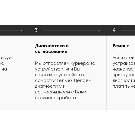
3
4
Диагностика и
Ремонт
согласование
ирует,
Если стои
на
Мы отправляем курьера за
устраивае
 на
устройством, или Вы
назначает
привозите устройство
приступае
самостоятельно. Делаем
диагности
диагностику и
платить н
согласовываем с Вами
стоимость работы.