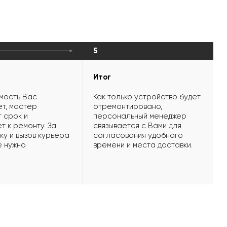
5
Итог
мость Вас
Как только устройство будет
т, мастер
отремонтировано,
 срок и
персональный менеджер
т к ремонту. За
связывается с Вами для
ку и вызов курьера
согласования удобного
е нужно.
времени и места доставки.