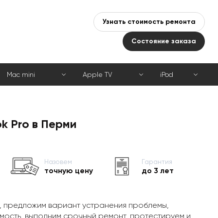
Узнать стоимость ремонта
Состояние заказа
Mac mini
Apple TV
iPod
k Pro в Перми
Назовем
Гарантия
точную цену
до 3 лет
, предложим вариант устранения проблемы,
мость, выполним срочный ремонт, протестируем и