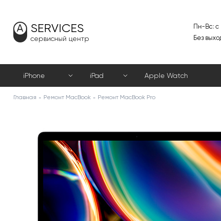
SERVICES
Пн-Вс: с
Без выхо
сервисный центр
iPhone
iPad
Apple Watch
Главная
Ремонт MacBook
Ремонт MacBook Pro